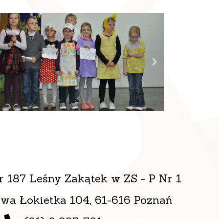
r 187 Leśny Zakątek w ZS - P Nr 1
awa Łokietka 104, 61-616 Poznań