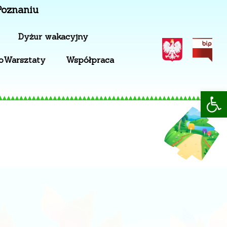
Poznaniu
Dyżur wakacyjny
oWarsztaty
Współpraca
Op