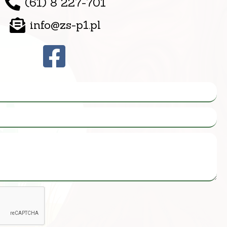
(61) 8 227-701
info@zs-p1.pl