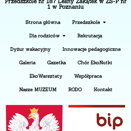
Przedszkole nr 187 Leśny Zakątek w ZS-P nr
1 w Poznaniu
Strona główna
Przedszkole
Dla rodziców
Rekrutacja
Dyżur wakacyjny
Innowacje pedagogiczne
Galeria
Gazetka
Chór EkoNutki
EkoWarsztaty
Współpraca
Nasze MUZEUM
RODO
Kontakt