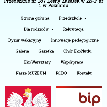
Przedszkole nr 187 Leśny Zakątek w ZS-P nr
1 w Poznaniu
Strona główna
Przedszkole
Dla rodziców
Rekrutacja
Dyżur wakacyjny
Innowacje pedagogiczne
Galeria
Gazetka
Chór EkoNutki
EkoWarsztaty
Współpraca
Nasze MUZEUM
RODO
Kontakt