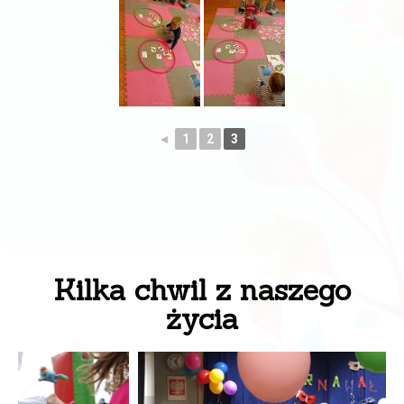
◄
1
2
3
Kilka chwil z naszego
życia